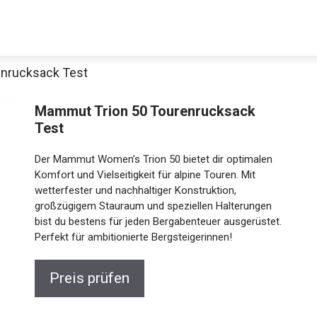
nrucksack Test
Decathlon Sale
Mammut Trion 50 Tourenrucksack
Test
Der Mammut Women’s Trion 50 bietet dir optimalen
aue dir jetzt die meistverkauften Produkte im Sale bei Decathlon
Komfort und Vielseitigkeit für alpine Touren. Mit
wetterfester und nachhaltiger Konstruktion,
großzügigem Stauraum und speziellen Halterungen
Jetzt anschauen
bist du bestens für jeden Bergabenteuer ausgerüstet.
Perfekt für ambitionierte Bergsteigerinnen!
Preis prüfen