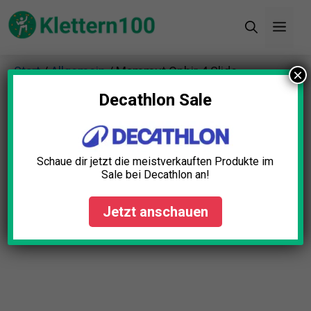
Zum
Men
Inhalt
springen
Start
/
Allgemein
/ Mammut Ophir 4 Slide
×
Klettergurt
Decathlon Sale
Schaue dir jetzt die meistverkauften Produkte im
Sale bei Decathlon an!
Jetzt anschauen