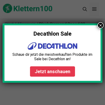
Zum
Men
Inhalt
springen
Start
/
Allgemein
/ Black Diamond Speed 22
×
Tourenrucksack
Decathlon Sale
Schaue dir jetzt die meistverkauften Produkte im
Sale bei Decathlon an!
Jetzt anschauen