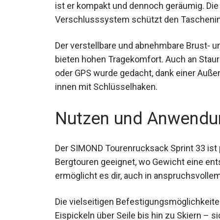
zwischen geringem Gewicht und Robusthei
Erweiterung ist er kompakt und dennoch g
Verschlusssystem schützt den Tascheninh
Der verstellbare und abnehmbare Brust- un
Schaumstoffschultergurte bieten hohen T
Gegenstände wie Telefon, Karte oder GPS
und einer Reißverschlusstasche innen mit
Nutzen und Anwendu
Der SIMOND Tourenrucksack Sprint 33 ist 
Bergtouren geeignet, wo Gewicht eine ents
ermöglicht es dir, auch in anspruchsvollem
Die vielseitigen Befestigungsmöglichkeite