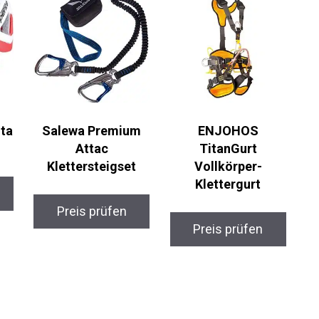
Salewa Premium
ENJOHOS
m
Attac
TitanGurt
Klettersteigset
Vollkörper-
Klettergurt
Preis prüfen
Preis prüfen