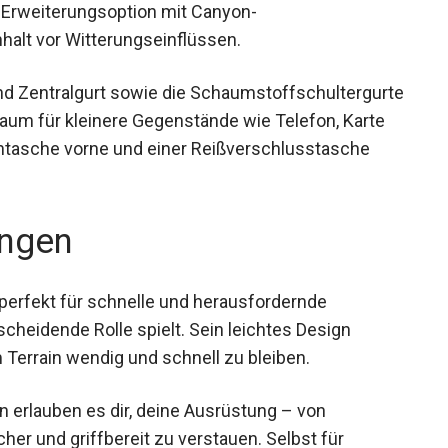
t bietet. Mit den Maßen 50 x 27 x 18 cm ohne
eräumig. Die Erweiterungsoption mit Canyon-
alt vor Witterungseinflüssen.
d Zentralgurt sowie die
ragekomfort. Auch an Stauraum für kleinere
 wurde gedacht, dank einer Außentasche vorne
 Schlüsselhaken.
ngen
perfekt für schnelle und herausfordernde
cheidende Rolle spielt. Sein leichtes Design
 Terrain wendig und schnell zu bleiben.
n erlauben es dir, deine Ausrüstung – von