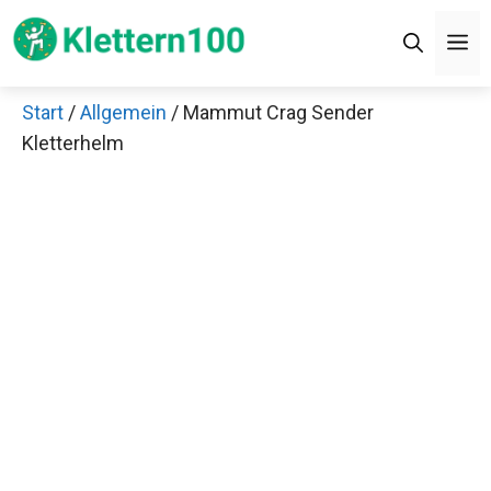
Zum
M
Inhalt
springen
Start
/
Allgemein
/ Mammut Crag Sender
Kletterhelm