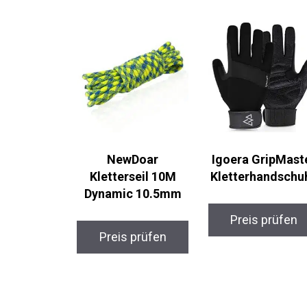
NewDoar
Igoera GripMast
Kletterseil 10M
Kletterhandschu
Dynamic 10.5mm
Preis prüfen
Preis prüfen