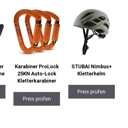
er
Karabiner ProLock
STUBAI Nimbus+
he
25KN Auto-Lock
Kletterhelm
Kletterkarabiner
Preis prüfen
Preis prüfen