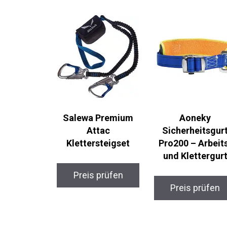
Salewa Premium
Aoneky
Attac
Sicherheitsgur
Klettersteigset
Pro200 – Arbeit
und Klettergur
Preis prüfen
Preis prüfen