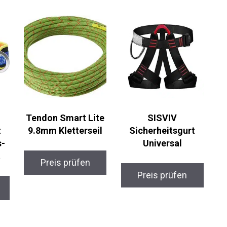
Tendon Smart Lite
SISVIV
t
9.8mm Kletterseil
Sicherheitsgurt
s-
Universal
t
Preis prüfen
Preis prüfen