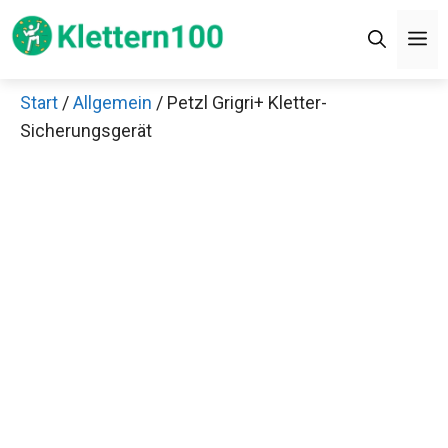
Zum
M
Inhalt
springen
Start
/
Allgemein
/ Petzl Grigri+ Kletter-
Sicherungsgerät