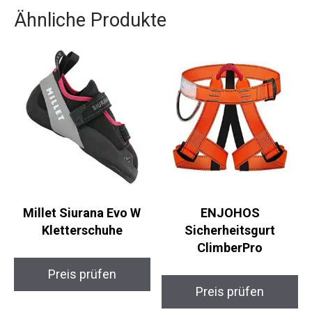
dieses Abenteuer ein und schaffe etwas, das du
noch lange in Erinnerung behalten wirst.
Ähnliche Produkte
Millet Siurana Evo W
ENJOHOS
Kletterschuhe
Sicherheitsgurt
ClimberPro