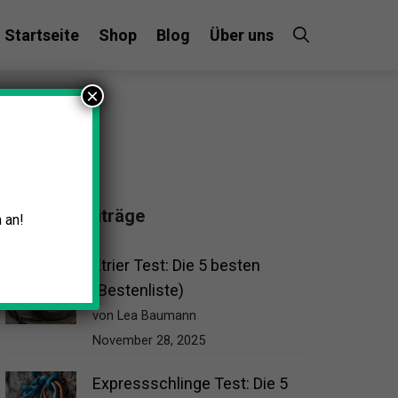
Startseite
Shop
Blog
Über uns
×
Beliebte Beiträge
 an!
Etrier Test: Die 5 besten
(Bestenliste)
von Lea Baumann
November 28, 2025
Expressschlinge Test: Die 5