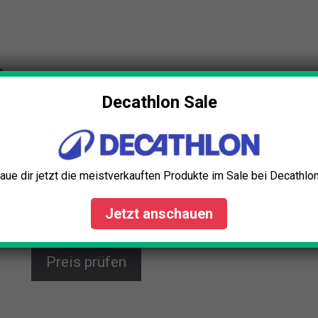
t
Decathlon Sale
Edelrid Jay III Klettergurt
Der EDELRID Jay III Klettergurt bietet Dir optimalen
Komfort und Sicherheit beim Klettern. Mit
zentrierbarem Einbindepunkt, Dyneema®-
aue dir jetzt die meistverkauften Produkte im Sale bei Decathlon
Abriebschutz und verstellbaren Schlaufen ist er für
Hallenklettern, Klettersteige und Hochtouren perfekt
Jetzt anschauen
geeignet.
Preis prüfen