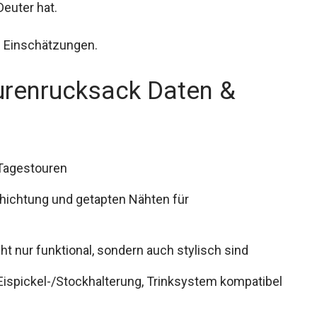
kt von Deuter hat.
d Einschätzungen.
ourenrucksack Daten &
 Tagestouren
hichtung und getapten Nähten für
cht nur funktional, sondern auch stylisch sind
 Eispickel-/Stockhalterung, Trinksystem
sen