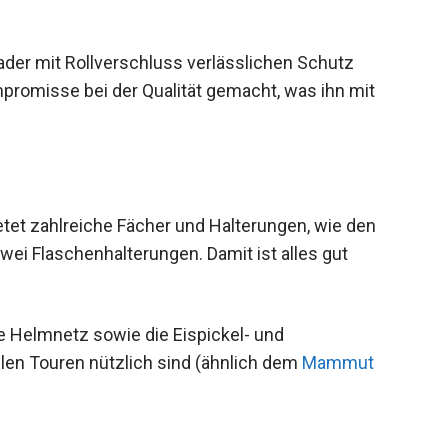
ibt trocken und bereit für Abenteuer bei jedem
ader mit Rollverschluss verlässlichen Schutz
promisse bei der Qualität gemacht, was ihn mit
.
etet zahlreiche Fächer und Halterungen, wie den
ei Flaschenhalterungen. Damit ist alles gut
te Helmnetz sowie die Eispickel- und
len Touren nützlich sind (ähnlich dem
Mammut