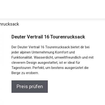
enrucksack
Decathlon Sale
Deuter Vertrail 16 Tourenrucksack
Der Deuter Vertrail 16 Tourenrucksack bietet dir bei
jeder alpinen Unternehmung Komfort und
Funktionalität. Wasserdicht, umweltfreundlich und mit
aue dir jetzt die meistverkauften Produkte im Sale bei Decathlon
cleverem Design ausgestattet, ist er ideal für
Tagestouren. Perfekt, um bestens ausgerüstet die
Jetzt anschauen
Berge zu erobern.
Preis prüfen