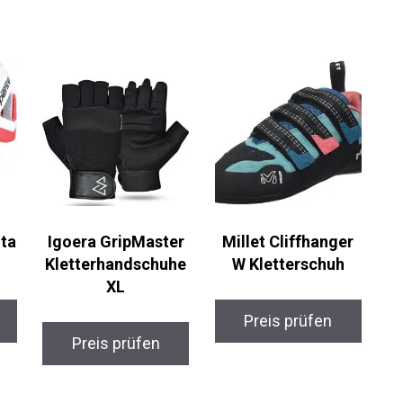
Igoera GripMaster
Millet Cliffhanger
m
Kletterhandschuhe
W Kletterschuh
XL
Preis prüfen
Preis prüfen