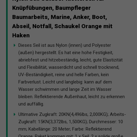
Knüpfübungen, Baumpfleger
Baumarbeits, Marine, Anker, Boot,
Abseil, Notfall, Schaukel Orange mit
Haken
Dieses Seil ist aus Nylon (innen) und Polyester
(außen) hergestellt. Es hat eine hohe Festigkeit,
abriebfest und hitzebeständig, leicht, gute Elastizität
und Flexibilität, wasserdicht und schnell trocknend,
UV-Beständigkeit, reine und helle Farben, kein
Farbverlust. Leicht und langlebig: kann auf dem
Wasser schwimmen und lange Zeit im Wasser
bleiben. Reflektierende Außenhaut, leicht zu erkennen
und auffällig.
Ultimative Zugkraft: 20KN(4,496lbs, 2,000KG); Arbeits-
Zugkraft: 15KN(3,372lbs, 1,500KG); Durchmesser: 10
mm; Kabellänge: 20 Meter; Farbe: Reflektierend
Orange. Paket kommen mit: 1 x Seil, 2 x solide große