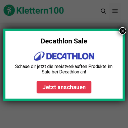
Zum
Men
Inhalt
springen
×
Startseite
»
Blog
»
Kletterseil Extrem Test: Die 5
besten (Bestenliste)
Decathlon Sale
Schaue dir jetzt die meistverkauften Produkte im
Sale bei Decathlon an!
Jetzt anschauen