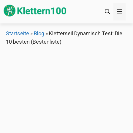
Zum
Men
Inhalt
springen
×
Startseite
»
Blog
»
Kletterseil Dynamisch Test: Die
10 besten (Bestenliste)
Decathlon Sale
Schaue dir jetzt die meistverkauften Produkte im
Sale bei Decathlon an!
Jetzt anschauen