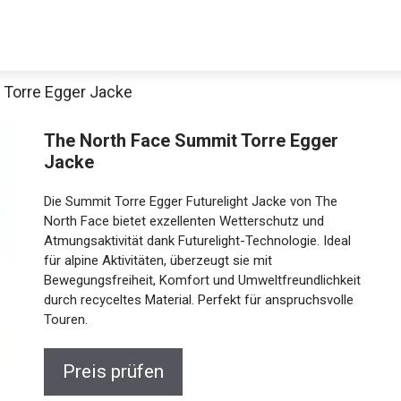
 Torre Egger Jacke
Decathlon Sale
The North Face Summit Torre Egger
Jacke
Die Summit Torre Egger Futurelight Jacke von The
aue dir jetzt die meistverkauften Produkte im Sale bei Decathlon
North Face bietet exzellenten Wetterschutz und
Atmungsaktivität dank Futurelight-Technologie. Ideal
für alpine Aktivitäten, überzeugt sie mit
Jetzt anschauen
Bewegungsfreiheit, Komfort und
Umweltfreundlichkeit durch recyceltes Material.
Perfekt für anspruchsvolle Touren.
Preis prüfen