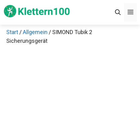
Zum
M
Inhalt
springen
Start
/
Allgemein
/ SIMOND Tubik 2
Sicherungsgerät