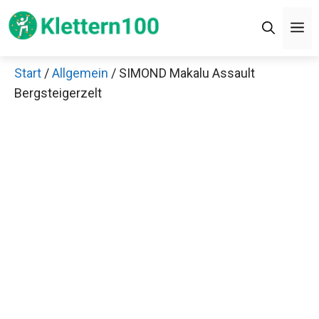
Zum
M
Inhalt
springen
Start
/
Allgemein
/ SIMOND Makalu Assault
Bergsteigerzelt