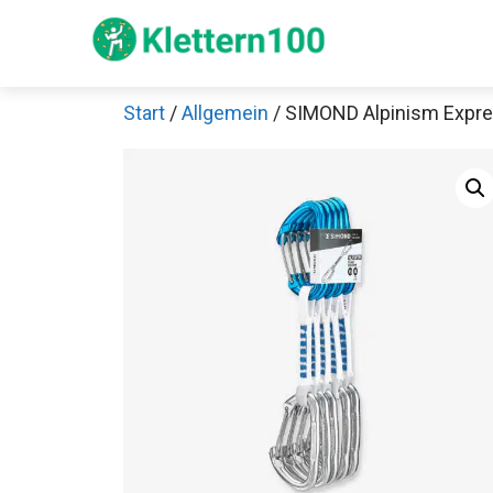
Zum
Inhalt
springen
Start
/
Allgemein
/ SIMOND Alpinism Expr