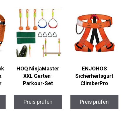
ck
HOQ NinjaMaster
ENJOHOS
k
XXL Garten-
Sicherheitsgurt
r
Parkour-Set
ClimberPro
Preis prüfen
Preis prüfen