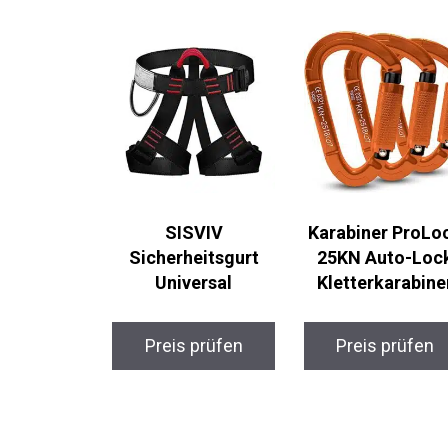
SISVIV
Karabiner ProLo
Sicherheitsgurt
25KN Auto-Loc
Universal
Kletterkarabine
Preis prüfen
Preis prüfen