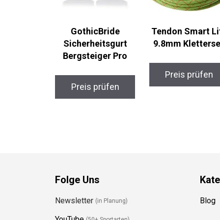
GothicBride
Tendon Smart Li
Sicherheitsgurt
9.8mm Klettersei
Bergsteiger Pro
Preis prüfen
Preis prüfen
Folge Uns
Kate
Newsletter
Blog
(in Planung)
YouTube
(50+ Sportarten)