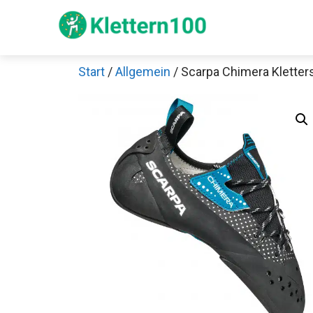
Zum
Inhalt
springen
Start
/
Allgemein
/ Scarpa Chimera Klette
Sch