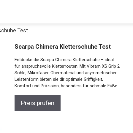
rschuhe Test
Decathlon Sale
Scarpa Chimera Kletterschuhe Test
Entdecke die Scarpa Chimera Kletterschuhe – ideal
für anspruchsvolle Kletterrouten. Mit Vibram XS Grip
2 Sohle, Mikrofaser-Obermaterial und
aue dir jetzt die meistverkauften Produkte im Sale bei Decathlon
asymmetrischer Leistenform bieten sie dir optimale
Griffigkeit, Komfort und Präzision, besonders für
Jetzt anschauen
schmale Füße.
Preis prüfen