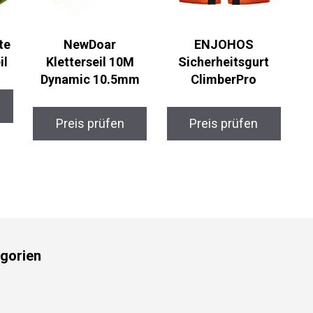
te
NewDoar
ENJOHOS
l
Kletterseil 10M
Sicherheitsgurt
Dynamic 10.5mm
ClimberPro
Preis prüfen
Preis prüfen
gorien