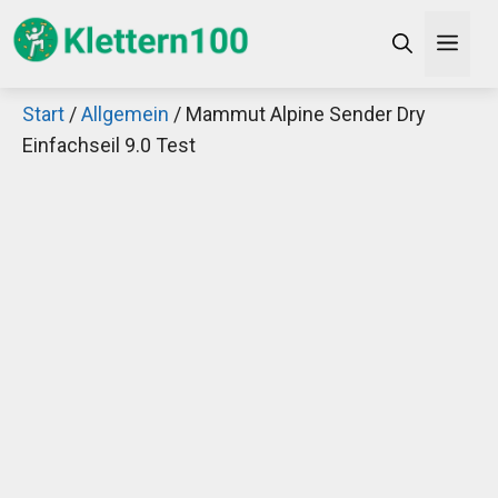
Zum
Men
Inhalt
springen
Start
/
Allgemein
/ Mammut Alpine Sender Dry
×
Einfachseil 9.0 Test
Decathlon Sale
Schaue dir jetzt die meistverkauften Produkte im
Sale bei Decathlon an!
Jetzt anschauen