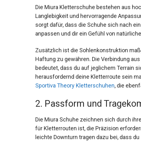
Die Miura Kletterschuhe bestehen aus hoc
Langlebigkeit und hervorragende Anpassun
Lederart sorgt dafür, dass die Schuhe sich
Füße anpassen und dir ein Gefühl von natü
Zusätzlich ist die Sohlenkonstruktion ma
Bedingungen Haftung zu gewähren. Die Ve
Grip 2 Sohle bedeutet, dass du auf jeglich
davon, wie herausfordernd deine Kletterrou
vielseitigen
La Sportiva Theory Klettersch
bekannt sind.
2. Passform und Trageko
Die Miura Schuhe zeichnen sich durch ihr
optimal für Kletterrouten ist, die Präzisi