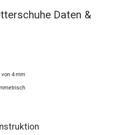
etterschuhe Daten &
ke von 4 mm
symmetrisch
onstruktion