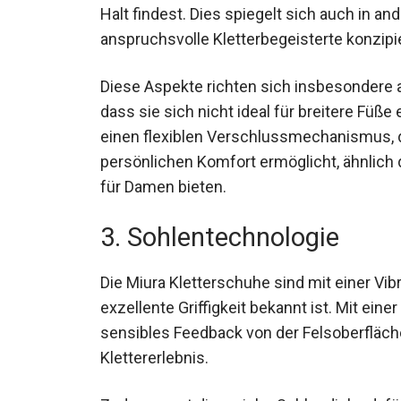
der leichte Downturn tragen dazu bei, dass
hervorragenden Halt findest. Dies spiegel
wider, die für anspruchsvolle Kletterbegeis
Diese Aspekte richten sich insbesondere 
bedeutet, dass sie sich nicht ideal für br
Schnürung einen flexiblen Verschlussmech
den persönlichen Komfort ermöglicht, ähn
Kletterschuhe
für Damen bieten.
3. Sohlentechnologie
Die Miura Kletterschuhe sind mit einer Vibr
exzellente Griffigkeit bekannt ist. Mit ein
sensibles Feedback von der Felsoberfläche
Klettererlebnis.