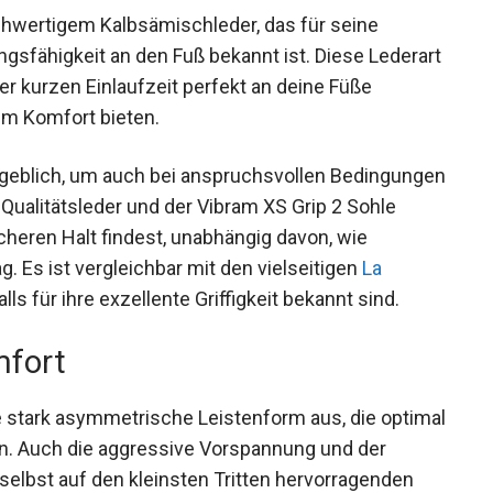
hwertigem Kalbsämischleder, das für seine
gsfähigkeit an den Fuß bekannt ist. Diese
 nach einer kurzen Einlaufzeit perfekt an deine
rlichem Komfort bieten.
ßgeblich, um auch bei anspruchsvollen
rbindung aus Qualitätsleder und der Vibram XS
em Terrain sicheren Halt findest, unabhängig
te sein mag. Es ist vergleichbar mit den
uhen
, die ebenfalls für ihre exzellente Griffigkeit
mfort
e stark asymmetrische Leistenform aus, die
on erfordern. Auch die aggressive Vorspannung und