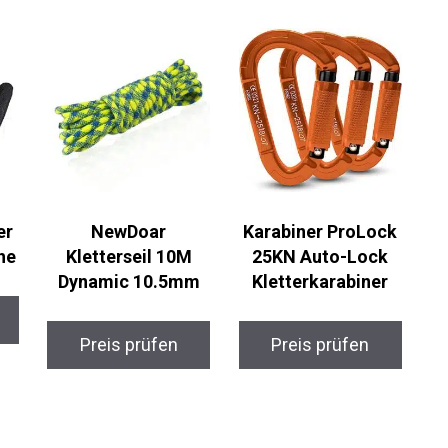
er
NewDoar
Karabiner ProLock
he
Kletterseil 10M
25KN Auto-Lock
Dynamic 10.5mm
Kletterkarabiner
Preis prüfen
Preis prüfen