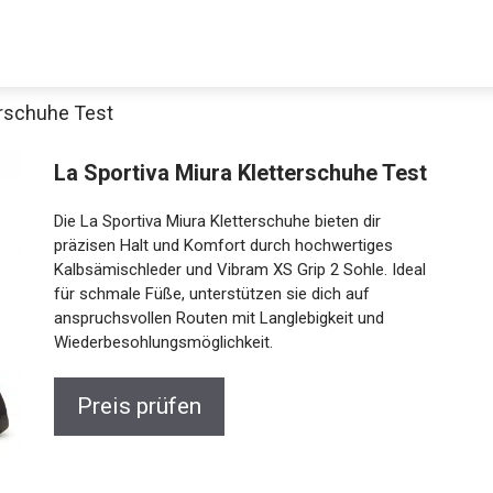
erschuhe Test
Decathlon Sale
La Sportiva Miura Kletterschuhe Test
Die La Sportiva Miura Kletterschuhe bieten dir
präzisen Halt und Komfort durch hochwertiges
Kalbsämischleder und Vibram XS Grip 2 Sohle. Ideal
aue dir jetzt die meistverkauften Produkte im Sale bei Decathlon
für schmale Füße, unterstützen sie dich auf
anspruchsvollen Routen mit Langlebigkeit und
Jetzt anschauen
Wiederbesohlungsmöglichkeit.
Preis prüfen