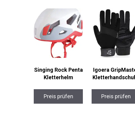
Ähnliche Produkte
Singing Rock
Igoera GripMast
Penta Kletterhelm
Kletterhandschu
Preis prüfen
Preis prüfen