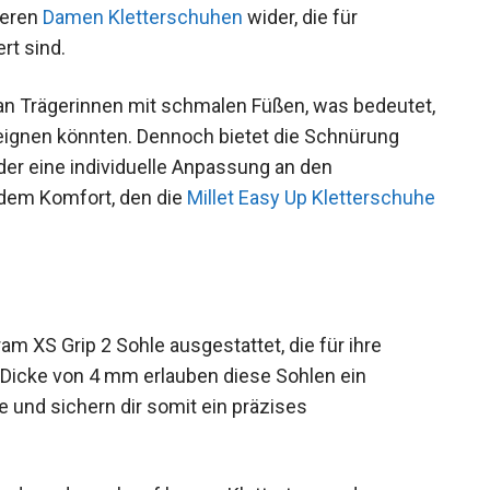
 du selbst auf den kleinsten Tritten
t sich auch in anderen
Damen Kletterschuhen
terte konzipiert sind.
an Trägerinnen mit schmalen Füßen, was
eitere Füße eignen könnten. Dennoch bietet die
anismus, der eine individuelle Anpassung an
lich dem Komfort, den die
Millet Easy Up
am XS Grip 2 Sohle ausgestattet, die für ihre
er Dicke von 4 mm erlauben diese Sohlen ein
 und sichern dir somit ein präzises