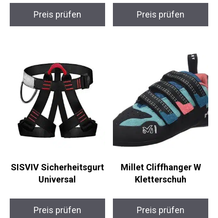
Attac Klettersteigset
Kletterhandschuhe XL
Preis prüfen
Preis prüfen
SISVIV
Millet Cliffhanger W
Sicherheitsgurt
Kletterschuh
Universal