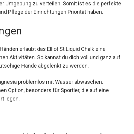
, wo es benötigt wird, und gibt dir das
er Umgebung zu verteilen. Somit ist es die
uberkeit und Pflege der Einrichtungen Priorität
ngen
änden erlaubt das Elliot St Liquid Chalk eine
en Aktivitäten. So kannst du dich voll und ganz
rch rutschige Hände abgelenkt zu werden.
Magnesia problemlos mit Wasser abwaschen.
n Option, besonders für Sportler, die auf eine
rt legen.