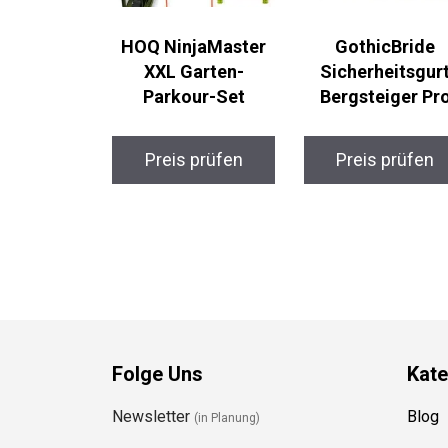
HOQ NinjaMaster
GothicBride
XXL Garten-
Sicherheitsgurt
Parkour-Set
Bergsteiger Pro
Preis prüfen
Preis prüfen