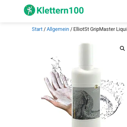
Zum
Inhalt
springen
Start
/
Allgemein
/ ElliotSt GripMaster Liq