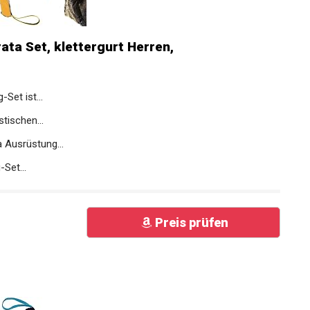
ata Set, klettergurt Herren,
Set ist...
tischen...
a Ausrüstung...
-Set...
Preis prüfen