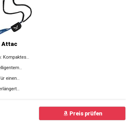
 Attac
s: Kompaktes...
lligentem...
r einen...
längert...
Preis prüfen