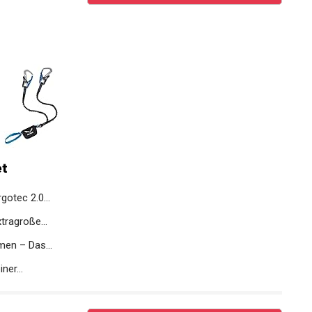
et
gotec 2.0...
tragroße...
en – Das...
ner...