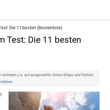
est: Die 11 besten (Bestenliste)
Decathlon Sale
m Test: Die 11 besten
aue dir jetzt die meistverkauften Produkte im Sale bei Decathlon
Jetzt anschauen
r verlinken u.a. auf ausgewählte Online-Shops und Partner,
erfahren
.
?