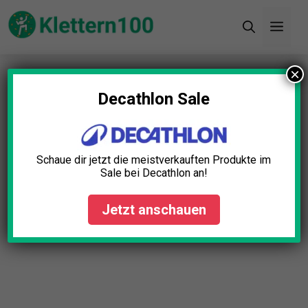
Zum
Men
Inhalt
springen
×
Startseite
»
Blog
»
Klettersport Geschichte: Ein
Überblick über die Entwicklung des Kletterns
Decathlon Sale
Schaue dir jetzt die meistverkauften Produkte im
Sale bei Decathlon an!
Jetzt anschauen