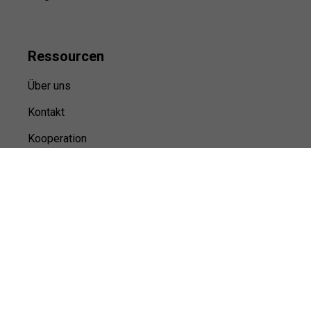
Ressource
n
Über uns
Kontakt
Kooperation
Sitemap
© Sports100,
2026