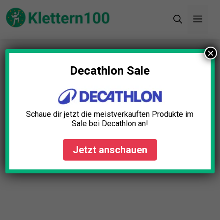
Zum
Men
Inhalt
springen
×
Startseite
»
Blog
»
Sind Kletterrucksäcke
wasserdicht? Mythen & Fakten!
Decathlon Sale
Schaue dir jetzt die meistverkauften Produkte im
Sale bei Decathlon an!
Jetzt anschauen