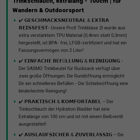
Trinkschlauch, extralang - 100cm | für
Wandern & Outdoorsport
✔️ 𝗚𝗘𝗦𝗖𝗛𝗠𝗔𝗖𝗞𝗦𝗡𝗘𝗨𝗧𝗥𝗔𝗟 & 𝗘𝗫𝗧𝗥𝗔
𝗥𝗘𝗜𝗦𝗦𝗙𝗘𝗦𝗧- Unsere Profi Trinkblase 2l wurde aus
extra verstärktem TPU Material (0,4mm statt 0,3mm)
hergestellt, ist BPA- frei, LFGB-zertifiziert und hat ein
Fassungsvermögen von 2 Liter!
✔️ 𝗘𝗜𝗡𝗙𝗔𝗖𝗛𝗘 𝗕𝗘𝗙Ü𝗟𝗟𝗨𝗡𝗚 & 𝗥𝗘𝗜𝗡𝗜𝗚𝗨𝗡𝗚 -
Der SASMO Trinkbeutel für Rucksack verfügt über
zwei große Öffnungen: Die Rundöffnung ermöglicht
Dir ein schnelleres Befüllen - Die Schiebeöffnung eine
kinderleichte Reinigung!
✔️ 𝗣𝗥𝗔𝗞𝗧𝗜𝗦𝗖𝗛 & 𝗞𝗢𝗠𝗙𝗢𝗥𝗧𝗔𝗕𝗘𝗟 – Der
Trinkschlauch der Hydration Bladder hat eine
Extralänge von 100 cm und ist mit einem Beißventil
ausgestattet!
✔️ 𝗔𝗨𝗦𝗟𝗔𝗨𝗙𝗦𝗜𝗖𝗛𝗘𝗥 & 𝗭𝗨𝗩𝗘𝗥𝗟Ä𝗦𝗦𝗜𝗚 – Die