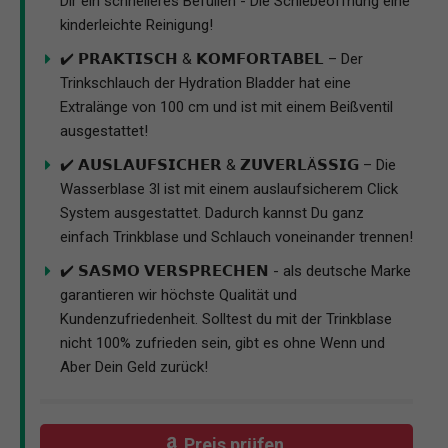
Dir ein schnelleres Befüllen - Die Schiebeöffnung eine
kinderleichte Reinigung!
✔️ 𝗣𝗥𝗔𝗞𝗧𝗜𝗦𝗖𝗛 & 𝗞𝗢𝗠𝗙𝗢𝗥𝗧𝗔𝗕𝗘𝗟 – Der
Trinkschlauch der Hydration Bladder hat eine
Extralänge von 100 cm und ist mit einem Beißventil
ausgestattet!
✔️ 𝗔𝗨𝗦𝗟𝗔𝗨𝗙𝗦𝗜𝗖𝗛𝗘𝗥 & 𝗭𝗨𝗩𝗘𝗥𝗟Ä𝗦𝗦𝗜𝗚 – Die
Wasserblase 3l ist mit einem auslaufsicherem Click
System ausgestattet. Dadurch kannst Du ganz
einfach Trinkblase und Schlauch voneinander trennen!
✔️ 𝗦𝗔𝗦𝗠𝗢 𝗩𝗘𝗥𝗦𝗣𝗥𝗘𝗖𝗛𝗘𝗡 - als deutsche Marke
garantieren wir höchste Qualität und
Kundenzufriedenheit. Solltest du mit der Trinkblase
nicht 100% zufrieden sein, gibt es ohne Wenn und
Aber Dein Geld zurück!
Preis prüfen