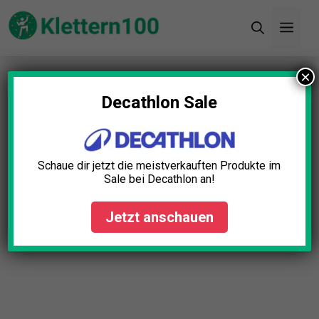
Zum
Men
Inhalt
springen
×
Startseite
»
Blog
»
Kletterrucksack Trinksystem
Test: Die 5 besten (Bestenliste)
Decathlon Sale
Schaue dir jetzt die meistverkauften Produkte im
Sale bei Decathlon an!
Jetzt anschauen