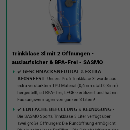
Trinkblase 3l mit 2 Öffnungen -
auslaufsicher & BPA-Frei - SASMO
✔️ 𝗚𝗘𝗦𝗖𝗛𝗠𝗔𝗖𝗞𝗦𝗡𝗘𝗨𝗧𝗥𝗔𝗟 & 𝗘𝗫𝗧𝗥𝗔
𝗥𝗘𝗜𝗦𝗦𝗙𝗘𝗦𝗧- Unsere Profi Trinkblase 3l wurde aus
extra verstärktem TPU Material (0,4mm statt 0,3mm)
hergestellt, ist BPA- frei, LFGB-zertifiziert und hat ein
Fassungsvermögen von ganzen 3 Litern!
✔️ 𝗘𝗜𝗡𝗙𝗔𝗖𝗛𝗘 𝗕𝗘𝗙Ü𝗟𝗟𝗨𝗡𝗚 & 𝗥𝗘𝗜𝗡𝗜𝗚𝗨𝗡𝗚 -
Die SASMO Sports Trinkblase 3 Liter verfügt über
zwei große Öffnungen: Die Rundöffnung ermöglicht