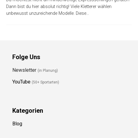
Expressschlinge Test: Die 5 besten
(Bestenliste)
Du möchtest nicht an minderwertige Expressschlingen
geraten? Dann bist du hier absolut richtig! Viele Kletterer
wählen unbewusst unzureichende Modelle. Diese…
Folge Uns
Newsletter
(in Planung)
YouTube
(50+ Sportarten)
Kategorien